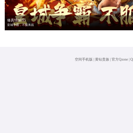
修真情缘H5
皇城争霸，不服来战
空间手机版
|
黄钻贵族
|
官方Qzone
|