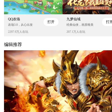
QQ农场
九梦仙域
打开
打
农场3.0，从心出发
经典仙侠，画质唯美
2297.9万人在玩
207.1万人在玩
编辑推荐