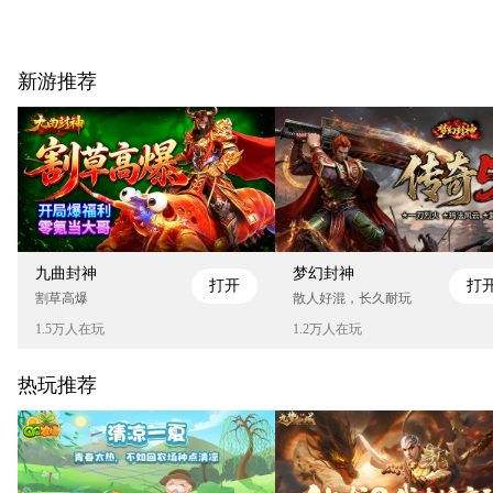
新游推荐
九曲封神
梦幻封神
打开
打
割草高爆
散人好混，长久耐玩
1.5万人在玩
1.2万人在玩
热玩推荐