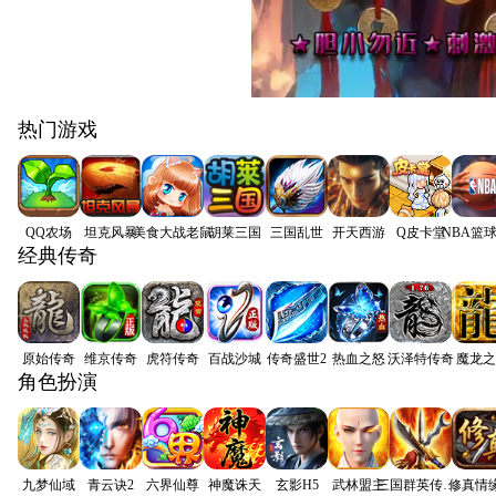
热门游戏
QQ农场
坦克风暴
美食大战老鼠
胡莱三国
三国乱世
开天西游
Q皮卡堂
NBA篮
经典传奇
原始传奇
维京传奇
虎符传奇
百战沙城
传奇盛世2
热血之怒
沃泽特传奇
魔龙之
角色扮演
九梦仙域
青云诀2
六界仙尊
神魔诛天
玄影H5
武林盟主
三国群英传争霸
修真情缘